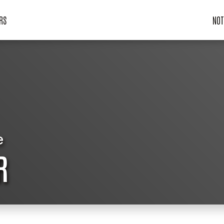
RS
NOT
e
R