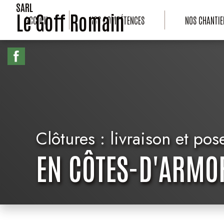
SARL
Le Goff Romain
ACCUEIL
NOS COMPÉTENCES
NOS CHANTIE
Clôtures : livraison et pos
EN CÔTES-D'ARMO