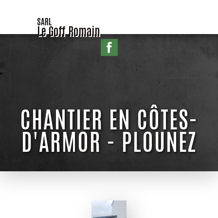
SARL
Le Goff Romain
CHANTIER EN CÔTES-
D'ARMOR - PLOUNEZ