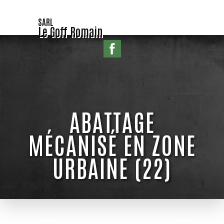
SARL
Le Goff Romain
ABATTAGE
MÉCANISÉ EN ZONE
URBAINE (22)